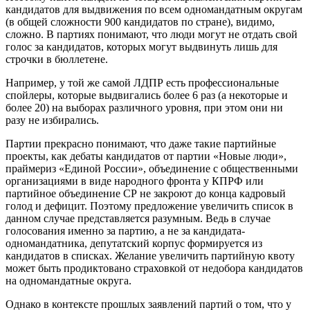
кандидатов для выдвижения по всем одномандатным округам
(в общей сложности 900 кандидатов по стране), видимо,
сложно. В партиях понимают, что люди могут не отдать свой
голос за кандидатов, которых могут выдвинуть лишь для
строчки в бюллетене.
Например, у той же самой ЛДПР есть профессиональные
спойлеры, которые выдвигались более 6 раз (а некоторые и
более 20) на выборах различного уровня, при этом они ни
разу не избирались.
Партии прекрасно понимают, что даже такие партийные
проекты, как дебаты кандидатов от партии «Новые люди»,
праймериз «Единой России», объединение с общественными
организациями в виде народного фронта у КПРФ или
партийное объединение СР не закроют до конца кадровый
голод и дефицит. Поэтому предложение увеличить список в
данном случае представляется разумным. Ведь в случае
голосования именно за партию, а не за кандидата-
одномандатника, депутатский корпус формируется из
кандидатов в списках. Желание увеличить партийную квоту
может быть продиктовано страховкой от недобора кандидатов
на одномандатные округа.
Однако в контексте прошлых заявлений партий о том, что у