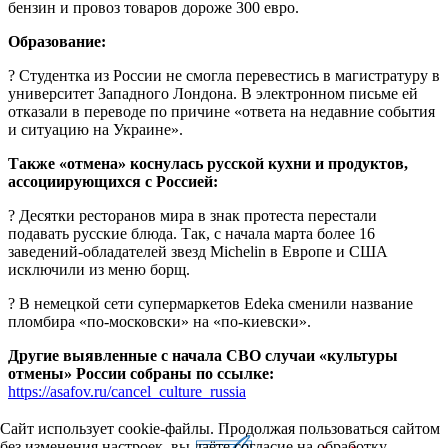
бензин и провоз товаров дороже 300 евро.
Образование:
? Студентка из России не смогла перевестись в магистратуру в
университет Западного Лондона. В электронном письме ей
отказали в переводе по причине «ответа на недавние события
и ситуацию на Украине».
Также «отмена» коснулась русской кухни и продуктов,
ассоциирующихся с Россией:
? Десятки ресторанов мира в знак протеста перестали
подавать русские блюда. Так, с начала марта более 16
заведений-обладателей звезд Michelin в Европе и США
исключили из меню борщ.
? В немецкой сети супермаркетов Edeka сменили название
пломбира «по-московски» на «по-киевски».
Другие выявленные с начала СВО случаи «культуры
отмены» России собраны по ссылке:
https://asafov.ru/cancel_culture_russia
Сайт использует cookie-файлы. Продолжая пользоваться сайтом
без изменения настроек, вы даёте согласие на обработку