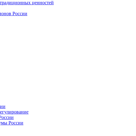
 традиционных ценностей
ионов России
сии
регулирование
России
умы России