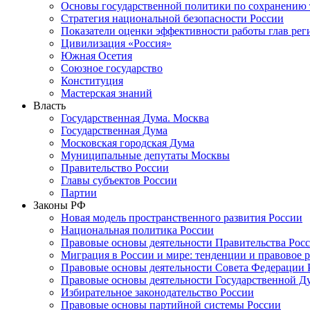
Основы государственной политики по сохранению
Стратегия национальной безопасности России
Показатели оценки эффективности работы глав рег
Цивилизация «Россия»
Южная Осетия
Союзное государство
Конституция
Мастерская знаний
Власть
Государственная Дума. Москва
Государственная Дума
Московская городская Дума
Муниципальные депутаты Москвы
Правительство России
Главы субъектов России
Партии
Законы РФ
Новая модель пространственного развития России
Национальная политика России
Правовые основы деятельности Правительства Рос
Миграция в России и мире: тенденции и правовое 
Правовые основы деятельности Совета Федерации 
Правовые основы деятельности Государственной Д
Избирательное законодательство России
Правовые основы партийной системы России