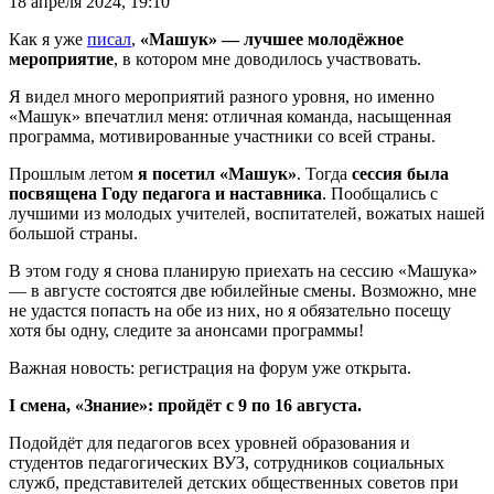
18 апреля 2024, 19:10
Как я уже
писал
,
«Машук» — лучшее молодёжное
мероприятие
, в котором мне доводилось участвовать.
Я видел много мероприятий разного уровня, но именно
«Машук» впечатлил меня: отличная команда, насыщенная
программа, мотивированные участники со всей страны.
Прошлым летом
я посетил «Машук»
. Тогда
сессия была
посвящена Году педагога и наставника
. Пообщались с
лучшими из молодых учителей, воспитателей, вожатых нашей
большой страны.
В этом году я снова планирую приехать на сессию «Машука»
— в августе состоятся две юбилейные смены. Возможно, мне
не удастся попасть на обе из них, но я обязательно посещу
хотя бы одну, следите за анонсами программы!
Важная новость: регистрация на форум уже открыта.
I смена, «Знание»: пройдёт с 9 по 16 августа.
Подойдёт для педагогов всех уровней образования и
студентов педагогических ВУЗ, сотрудников социальных
служб, представителей детских общественных советов при