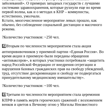
заболеваний». О примерах западных государств с лучшими
системами здравоохранения, которые рухнули еще во время
первой волны, как и о методах в КНР – коммунисты,
естественно, умолчали.
Кстати, многочисленное мероприятие левых прошло, как
обычно, без соблюдение социальной дистанции и масочного
режима.
?Количество участников: ~250 чел.
2️⃣Вторым по численности мероприятием стала акция
антипрививочников у приемной партии «Единая Россия». Во
время акции в приемную были переданы обращения
«антиваксеров», в которых участники потребовали «защитить
народ Российской Федерации от внедрения сегрегации и
нарушения базовых гражданских прав на свободу убеждений,
труд, отсутствие дискриминации и свободу не подвергаться
принудительному медицинскому вмешательству».
?Количество участников: ~100 чел.
3️⃣Третьим по численности мероприятием стала церемония
КПРФ в память жертв героических сражений с возложением
венков и цветов к Вечному огню у Могилы Неизвестного