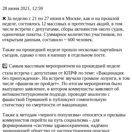
28 июня 2021, 12:59
❌ За неделю с 21 по 27 июня в Москве, как и на прошлой
неделе, состоялось 12 массовых и протестных акций, в том
числе встречи с депутатами, сборы активистов около судов,
одиночные пикеты. Суммарное количество участников, по
открытым данным, составило ~ 600 человек.
Также на прошедшей неделе прошло несколько партийных
съездов, однако о них я напишу в отдельном посте.
1️⃣ Самым массовым мероприятием на прошедшей неделе
стала встреча с депутатами от КПРФ по теме: «Вакцинация
без принуждения». На встрече звучали громкие лозунги, в том
числе «фашизм не пройдет». По итогам мероприятия было
выпущено заявление, в котором коммунисты заявляют об
антиконституционном подходе, проводят аналогии с
фашисткой Германией и публикуют сомнительную
статистику по смертности от вакцинации.
Также к методам «черного популизма» относятся и призывы
коммунистов перейти на путь социализма – для
формирования «системы здравоохранения, надёжно
защищающей общество от распространения опасных