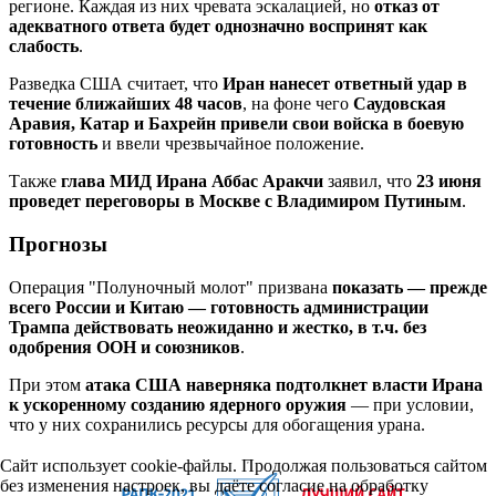
регионе. Каждая из них чревата эскалацией, но
отказ от
адекватного ответа будет однозначно воспринят как
слабость
.
Разведка США считает, что
Иран нанесет ответный удар в
течение ближайших 48 часов
, на фоне чего
Саудовская
Аравия, Катар и Бахрейн привели свои войска в боевую
готовность
и ввели чрезвычайное положение.
Также
глава МИД Ирана Аббас Аракчи
заявил, что
23 июня
проведет переговоры в Москве с Владимиром Путиным
.
Прогнозы
Операция "Полуночный молот" призвана
показать — прежде
всего России и Китаю — готовность администрации
Трампа действовать неожиданно и жестко, в т.ч. без
одобрения ООН и союзников
.
При этом
атака США наверняка подтолкнет власти Ирана
к ускоренному созданию ядерного оружия
— при условии,
что у них сохранились ресурсы для обогащения урана.
Сайт использует cookie-файлы. Продолжая пользоваться сайтом
без изменения настроек, вы даёте согласие на обработку