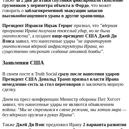
Также
за 2 дня до атаки спутники фиксировали скопление
грузовиков у периметра объекта в Фордо
, что может
говорить о
заблаговременной эвакуации запасов
высокообогащенного урана в другие хранилища
.
Президент Израиля Ицхак Герцог
признал, что
"ядерная
программа Ирана получила тяжелый удар, но не была
уничтожена"
, а позднее
вице-президент США Джей Ди
Вэнса
заявил, что нанесенные удары
"не гарантируют
уничтожения ядерной инфраструктуры Ирана, но
существенно отсрочат создание атомной бомбы"
.
Заявления США
В своем посте в Truth Social
сразу после нанесения ударов
Президент США Дональд Трамп призвал власти Ирана
немедленно сесть за стол переговоров
и заключить мирную
сделку.
Днем на пресс-конференции Министр обороны Пит Хегсет
заявил, что нанесенные удары не являются объявлением
войны:
"Мы не стремимся к смене режима, мы хотим мира —
без ядерного оружия в руках Ирана"
.
Также
Джей Ди Вэнс
предложил Ирану
2 варианта развития