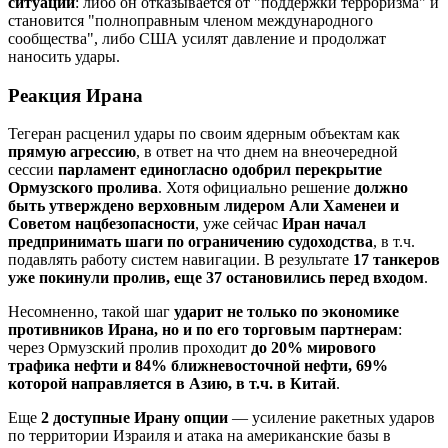
ситуации
: либо он отказывается от "поддержки терроризма" и
становится "полноправным членом международного
сообщества", либо США усилят давление и продолжат
наносить удары.
Реакция Ирана
Тегеран расценил удары по своим ядерным объектам как
прямую агрессию
, в ответ на что днем на внеочередной
сессии
парламент единогласно одобрил перекрытие
Ормузского пролива
. Хотя официально решение
должно
быть утверждено верховным лидером Али Хаменеи и
Советом нацбезопасности
, уже сейчас
Иран начал
предпринимать шаги по ограничению судоходства
, в т.ч.
подавлять работу систем навигации. В результате
17 танкеров
уже покинули пролив, еще 37 остановились перед входом
.
Несомненно, такой шаг
ударит не только по экономике
противников Ирана, но и по его торговым партнерам
:
через Ормузский пролив проходит
до 20% мирового
трафика нефти и 84% ближневосточной нефти, 69%
которой направляется в Азию, в т.ч. в Китай
.
Еще
2 доступные Ирану опции
— усиление ракетных ударов
по территории Израиля и атака на американские базы в