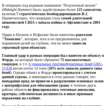
В операции под кодовым названием
"Полуночный молот"
(Midnight Hammer)
было задействовано более
125 самолетов
,
включая
7 стратегических бомбардировщиков B-2
.
Примечательно, что операция стала
самой длительной
авиамиссией США с начала войны в Афганистане в 2001
году
.
Удары в Натанзе и Исфахане были нанесены
ракетами
"Томагавк"
, которые, хоть и не предназначены для
поражения целей на глубине, тем не менее
нанесли
серьезный урон объектам
.
Главный удар в рамках операции был нанесен по объекту в
Фордо
, на который было сброшено
75 высокоточных
снарядов
, в т.ч.
6 уникальных противобункерных бомб GBU-
57A/B
весом почти 14 тонн (
20% всех запасов данного типа
бомб
). Однако объект в Фордо
проектировался с учетом
данной угрозы
, и имеющиеся в сети данные говорят, что
попадания вряд ли привели к разрушению основных залов
с центрифугами для обогащения урана
: в течение дня в
районе объекта
не фиксировались тепловые аномалии,
кратеры, сейсмическая активность и иные признаки
поражения на глубине
.