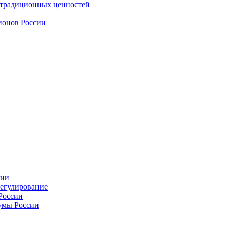
 традиционных ценностей
ионов России
сии
регулирование
России
умы России