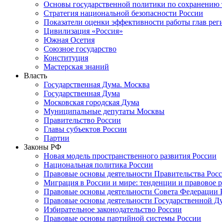
Основы государственной политики по сохранению
Стратегия национальной безопасности России
Показатели оценки эффективности работы глав рег
Цивилизация «Россия»
Южная Осетия
Союзное государство
Конституция
Мастерская знаний
Власть
Государственная Дума. Москва
Государственная Дума
Московская городская Дума
Муниципальные депутаты Москвы
Правительство России
Главы субъектов России
Партии
Законы РФ
Новая модель пространственного развития России
Национальная политика России
Правовые основы деятельности Правительства Рос
Миграция в России и мире: тенденции и правовое 
Правовые основы деятельности Совета Федерации 
Правовые основы деятельности Государственной Д
Избирательное законодательство России
Правовые основы партийной системы России