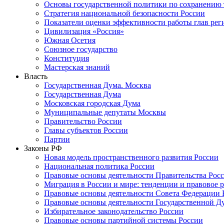
Основы государственной политики по сохранению
Стратегия национальной безопасности России
Показатели оценки эффективности работы глав рег
Цивилизация «Россия»
Южная Осетия
Союзное государство
Конституция
Мастерская знаний
Власть
Государственная Дума. Москва
Государственная Дума
Московская городская Дума
Муниципальные депутаты Москвы
Правительство России
Главы субъектов России
Партии
Законы РФ
Новая модель пространственного развития России
Национальная политика России
Правовые основы деятельности Правительства Рос
Миграция в России и мире: тенденции и правовое 
Правовые основы деятельности Совета Федерации 
Правовые основы деятельности Государственной Д
Избирательное законодательство России
Правовые основы партийной системы России