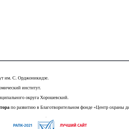
т им. С. Орджоникидзе.
омический институт.
иципального округа Хорошевский.
ктора
по развитию в Благотворительном фонде «Центр охраны д