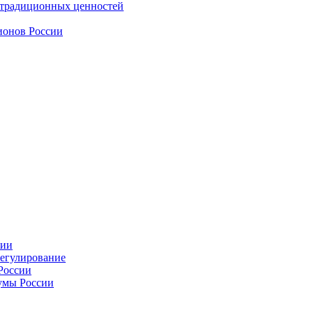
 традиционных ценностей
ионов России
сии
регулирование
России
умы России