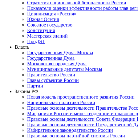
Стратегия национальной безопасности России
Показатели оценки эффективности работы глав рег
Цивилизация «Россия»
Южная Осетия
Союзное государство
Конституция
Мастерская знаний
ПроДЭГ
Власть
Государственная Дума. Москва
Государственная Дума
Московская городская Дума
Муниципальные депутаты Москвы
Правительство России
Главы субъектов России
Партии
Законы РФ
Новая модель пространственного развития России
Национальная политика России
Правовые основы деятельности Правительства Рос
Миграция в России и мире: тенденции и правовое 
Правовые основы деятельности Совета Федерации 
Правовые основы деятельности Государственной Д
Избирательное законодательство России
Правовые основы партийной системы России