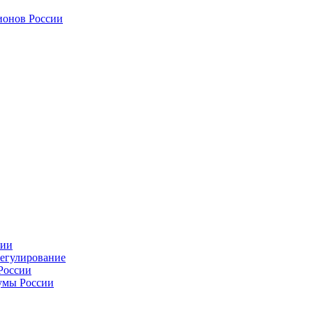
ионов России
сии
регулирование
России
умы России