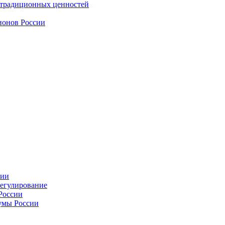
 традиционных ценностей
ионов России
сии
регулирование
России
умы России