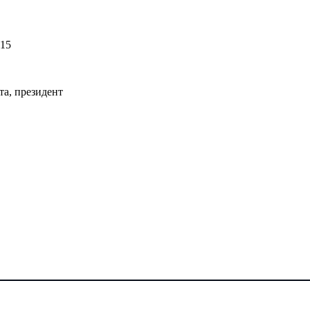
015
а, президент