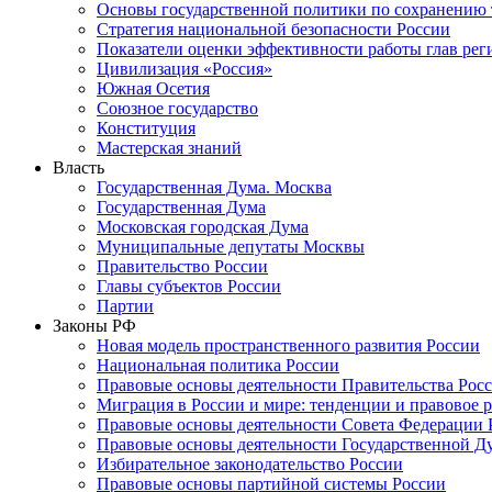
Основы государственной политики по сохранению
Стратегия национальной безопасности России
Показатели оценки эффективности работы глав рег
Цивилизация «Россия»
Южная Осетия
Союзное государство
Конституция
Мастерская знаний
Власть
Государственная Дума. Москва
Государственная Дума
Московская городская Дума
Муниципальные депутаты Москвы
Правительство России
Главы субъектов России
Партии
Законы РФ
Новая модель пространственного развития России
Национальная политика России
Правовые основы деятельности Правительства Рос
Миграция в России и мире: тенденции и правовое 
Правовые основы деятельности Совета Федерации 
Правовые основы деятельности Государственной Д
Избирательное законодательство России
Правовые основы партийной системы России