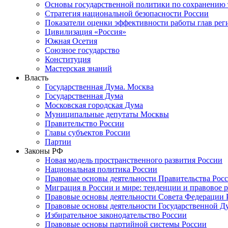
Основы государственной политики по сохранению
Стратегия национальной безопасности России
Показатели оценки эффективности работы глав рег
Цивилизация «Россия»
Южная Осетия
Союзное государство
Конституция
Мастерская знаний
Власть
Государственная Дума. Москва
Государственная Дума
Московская городская Дума
Муниципальные депутаты Москвы
Правительство России
Главы субъектов России
Партии
Законы РФ
Новая модель пространственного развития России
Национальная политика России
Правовые основы деятельности Правительства Рос
Миграция в России и мире: тенденции и правовое 
Правовые основы деятельности Совета Федерации 
Правовые основы деятельности Государственной Д
Избирательное законодательство России
Правовые основы партийной системы России