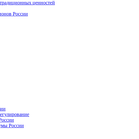
 традиционных ценностей
ионов России
сии
регулирование
России
умы России