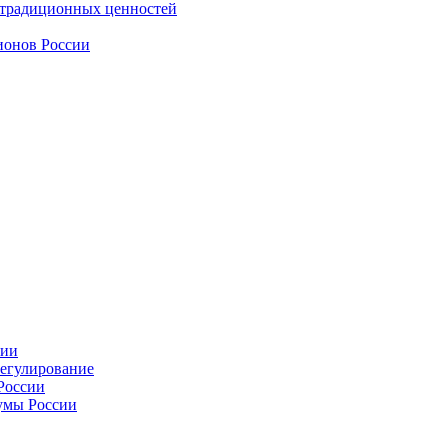
 традиционных ценностей
ионов России
сии
регулирование
России
умы России