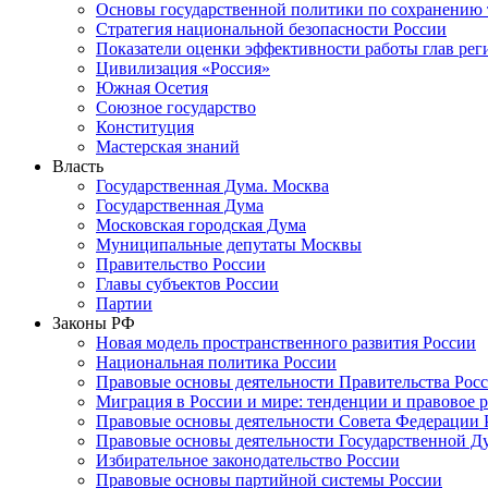
Основы государственной политики по сохранению
Стратегия национальной безопасности России
Показатели оценки эффективности работы глав рег
Цивилизация «Россия»
Южная Осетия
Союзное государство
Конституция
Мастерская знаний
Власть
Государственная Дума. Москва
Государственная Дума
Московская городская Дума
Муниципальные депутаты Москвы
Правительство России
Главы субъектов России
Партии
Законы РФ
Новая модель пространственного развития России
Национальная политика России
Правовые основы деятельности Правительства Рос
Миграция в России и мире: тенденции и правовое 
Правовые основы деятельности Совета Федерации 
Правовые основы деятельности Государственной Д
Избирательное законодательство России
Правовые основы партийной системы России