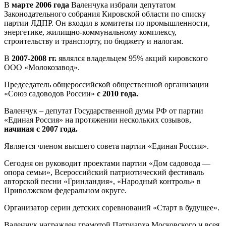
В
марте 2006 года
Валенчука избрали депутатом
Законодательного собрания Кировской области по списку
партии ЛДПР. Он входил в комитеты по промышленности,
энергетике, жилищно-коммунальному комплексу,
строительству и транспорту, по бюджету и налогам.
В
2007-2008 гг.
являлся владельцем 95% акций кировского
ООО «Молокозавод».
Председатель общероссийской общественной организации
«Союз садоводов России»
с 2010 года.
Валенчук – депутат Государственной думы РФ от партии
«Единая Россия» на протяжении нескольких созывов,
начиная с 2007 года.
Является членом высшего совета партии «Единая Россия».
Сегодня он руководит проектами партии «Дом садовода —
опора семьи», Всероссийский патриотический фестиваль
авторской песни «Гринландия», «Народный контроль» в
Приволжском федеральном округе.
Организатор серии детских соревнований «Старт в будущее».
Валенчук награжден грамотой Патриарха Московского и всея