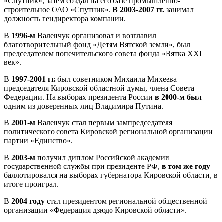
«Спутник», затем создал на его базе промышленно-
строительное ОАО «Спутник».
В 2003-2007 гг.
занимал
должность гендиректора компании.
В
1996-м
Валенчук организовал и возглавил
благотворительный фонд «Детям Вятской земли», был
председателем попечительского совета фонда «Вятка ХХI
век».
В
1997-2001 гг.
был советником Михаила Михеева —
председателя Кировской областной думы, члена Совета
Федерации. На выборах президента России
в 2000-м был
одним из доверенных лиц Владимира Путина.
В
2001-м
Валенчук стал первым зампредседателя
политического совета Кировской региональной организации
партии «Единство».
В
2003-м
получил диплом Российской академии
государственной службы при президенте РФ,
в том же году
баллотировался на выборах губернатора Кировской области, в
итоге проиграл.
В
2004 году
стал президентом региональной общественной
организации «Федерация дзюдо Кировской области».