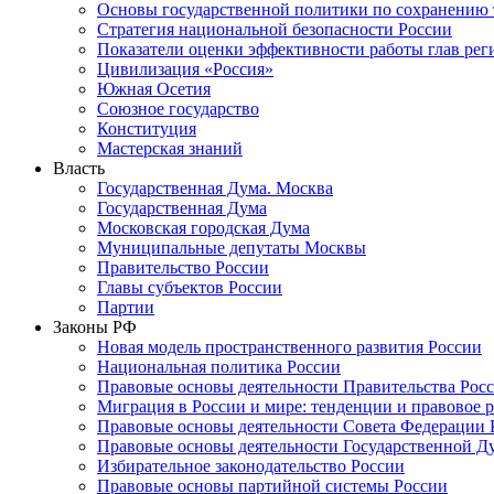
Основы государственной политики по сохранению
Стратегия национальной безопасности России
Показатели оценки эффективности работы глав рег
Цивилизация «Россия»
Южная Осетия
Союзное государство
Конституция
Мастерская знаний
Власть
Государственная Дума. Москва
Государственная Дума
Московская городская Дума
Муниципальные депутаты Москвы
Правительство России
Главы субъектов России
Партии
Законы РФ
Новая модель пространственного развития России
Национальная политика России
Правовые основы деятельности Правительства Рос
Миграция в России и мире: тенденции и правовое 
Правовые основы деятельности Совета Федерации 
Правовые основы деятельности Государственной Д
Избирательное законодательство России
Правовые основы партийной системы России