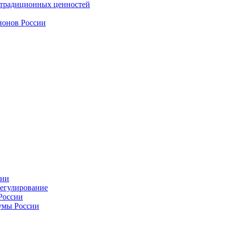
 традиционных ценностей
ионов России
сии
регулирование
России
умы России