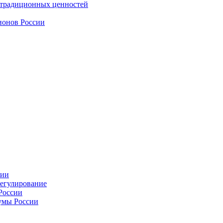
 традиционных ценностей
ионов России
сии
регулирование
России
умы России