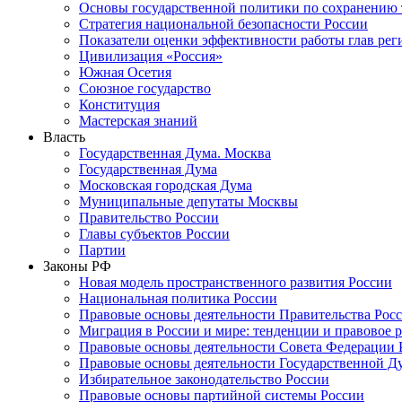
Основы государственной политики по сохранению
Стратегия национальной безопасности России
Показатели оценки эффективности работы глав рег
Цивилизация «Россия»
Южная Осетия
Союзное государство
Конституция
Мастерская знаний
Власть
Государственная Дума. Москва
Государственная Дума
Московская городская Дума
Муниципальные депутаты Москвы
Правительство России
Главы субъектов России
Партии
Законы РФ
Новая модель пространственного развития России
Национальная политика России
Правовые основы деятельности Правительства Рос
Миграция в России и мире: тенденции и правовое 
Правовые основы деятельности Совета Федерации 
Правовые основы деятельности Государственной Д
Избирательное законодательство России
Правовые основы партийной системы России