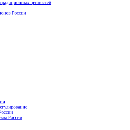
 традиционных ценностей
ионов России
сии
регулирование
России
умы России