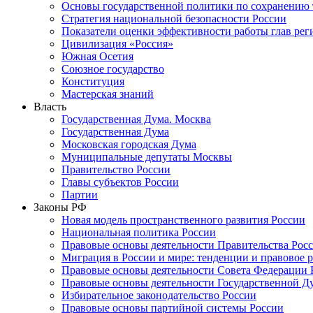
Основы государственной политики по сохранению
Стратегия национальной безопасности России
Показатели оценки эффективности работы глав рег
Цивилизация «Россия»
Южная Осетия
Союзное государство
Конституция
Мастерская знаний
Власть
Государственная Дума. Москва
Государственная Дума
Московская городская Дума
Муниципальные депутаты Москвы
Правительство России
Главы субъектов России
Партии
Законы РФ
Новая модель пространственного развития России
Национальная политика России
Правовые основы деятельности Правительства Рос
Миграция в России и мире: тенденции и правовое 
Правовые основы деятельности Совета Федерации 
Правовые основы деятельности Государственной Д
Избирательное законодательство России
Правовые основы партийной системы России