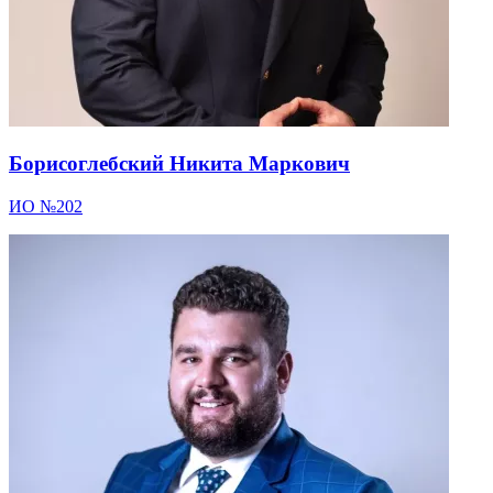
Борисоглебский Никита Маркович
ИО №202