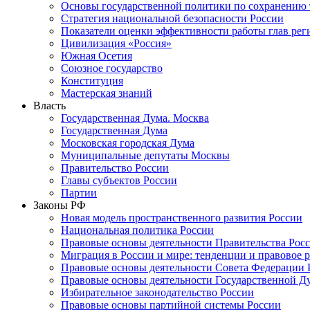
Основы государственной политики по сохранению
Стратегия национальной безопасности России
Показатели оценки эффективности работы глав рег
Цивилизация «Россия»
Южная Осетия
Союзное государство
Конституция
Мастерская знаний
Власть
Государственная Дума. Москва
Государственная Дума
Московская городская Дума
Муниципальные депутаты Москвы
Правительство России
Главы субъектов России
Партии
Законы РФ
Новая модель пространственного развития России
Национальная политика России
Правовые основы деятельности Правительства Рос
Миграция в России и мире: тенденции и правовое 
Правовые основы деятельности Совета Федерации 
Правовые основы деятельности Государственной Д
Избирательное законодательство России
Правовые основы партийной системы России