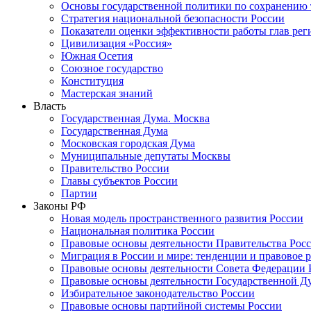
Основы государственной политики по сохранению
Стратегия национальной безопасности России
Показатели оценки эффективности работы глав рег
Цивилизация «Россия»
Южная Осетия
Союзное государство
Конституция
Мастерская знаний
Власть
Государственная Дума. Москва
Государственная Дума
Московская городская Дума
Муниципальные депутаты Москвы
Правительство России
Главы субъектов России
Партии
Законы РФ
Новая модель пространственного развития России
Национальная политика России
Правовые основы деятельности Правительства Рос
Миграция в России и мире: тенденции и правовое 
Правовые основы деятельности Совета Федерации 
Правовые основы деятельности Государственной Д
Избирательное законодательство России
Правовые основы партийной системы России