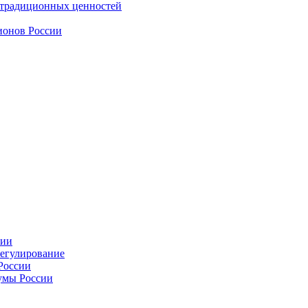
 традиционных ценностей
ионов России
сии
регулирование
России
умы России