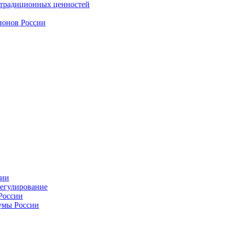
 традиционных ценностей
ионов России
сии
регулирование
России
умы России