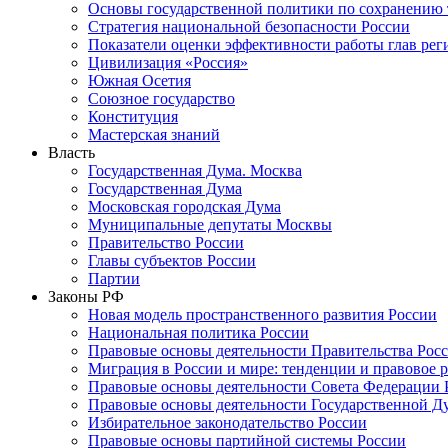
Основы государственной политики по сохранению
Стратегия национальной безопасности России
Показатели оценки эффективности работы глав рег
Цивилизация «Россия»
Южная Осетия
Союзное государство
Конституция
Мастерская знаний
Власть
Государственная Дума. Москва
Государственная Дума
Московская городская Дума
Муниципальные депутаты Москвы
Правительство России
Главы субъектов России
Партии
Законы РФ
Новая модель пространственного развития России
Национальная политика России
Правовые основы деятельности Правительства Рос
Миграция в России и мире: тенденции и правовое 
Правовые основы деятельности Совета Федерации 
Правовые основы деятельности Государственной Д
Избирательное законодательство России
Правовые основы партийной системы России