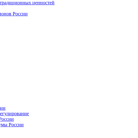
 традиционных ценностей
ионов России
сии
регулирование
России
умы России