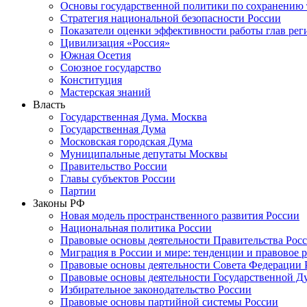
Основы государственной политики по сохранению
Стратегия национальной безопасности России
Показатели оценки эффективности работы глав рег
Цивилизация «Россия»
Южная Осетия
Союзное государство
Конституция
Мастерская знаний
Власть
Государственная Дума. Москва
Государственная Дума
Московская городская Дума
Муниципальные депутаты Москвы
Правительство России
Главы субъектов России
Партии
Законы РФ
Новая модель пространственного развития России
Национальная политика России
Правовые основы деятельности Правительства Рос
Миграция в России и мире: тенденции и правовое 
Правовые основы деятельности Совета Федерации 
Правовые основы деятельности Государственной Д
Избирательное законодательство России
Правовые основы партийной системы России