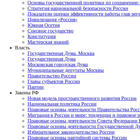
Основы государственной политики по сохранению
Стратегия национальной безопасности России
Показатели оценки эффективности работы глав рег
Цивилизация «Россия»
Южная Осетия
Союзное государство
Конституция
Мастерская знаний
Власть
Государственная Дума. Москва
Государственная Дума
Московская городская Дума
Муниципальные депутаты Москвы
Правительство России
Главы субъектов России
Партии
Законы РФ
Новая модель пространственного развития России
Национальная политика России
Правовые основы деятельности Правительства Рос
Миграция в России и мире: тенденции и правовое 
Правовые основы деятельности Совета Федерации 
Правовые основы деятельности Государственной Д
Избирательное законодательство России
Правовые основы партийной системы России