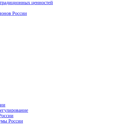
 традиционных ценностей
ионов России
сии
регулирование
России
умы России