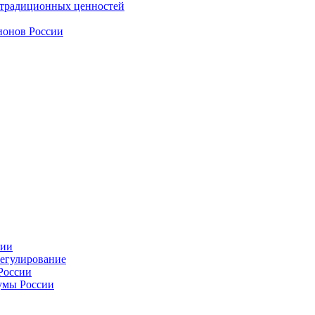
 традиционных ценностей
ионов России
сии
регулирование
России
умы России