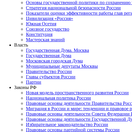
Основы государственной политики по сохранению
Стратегия национальной безопасности России
Показатели оценки эффективности работы глав рег
Цивилизация «Россия»
Южная Осетия
Союзное государство
Конституция
Мастерская знаний
Власть
Государственная Дума. Москва
Государственная Дума
Московская городская Дума
Муниципальные депутаты Москвы
Правительство России
Главы субъектов России
Партии
Законы РФ
Новая модель пространственного развития России
Национальная политика России
Правовые основы деятельности Правительства Рос
Миграция в России и мире: тенденции и правовое 
Правовые основы деятельности Совета Федерации 
Правовые основы деятельности Государственной Д
Избирательное законодательство России
Правовые основы партийной системы России