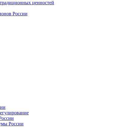
 традиционных ценностей
ионов России
сии
регулирование
России
умы России