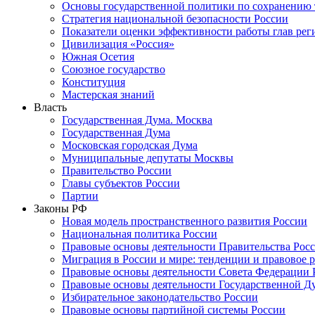
Основы государственной политики по сохранению
Стратегия национальной безопасности России
Показатели оценки эффективности работы глав рег
Цивилизация «Россия»
Южная Осетия
Союзное государство
Конституция
Мастерская знаний
Власть
Государственная Дума. Москва
Государственная Дума
Московская городская Дума
Муниципальные депутаты Москвы
Правительство России
Главы субъектов России
Партии
Законы РФ
Новая модель пространственного развития России
Национальная политика России
Правовые основы деятельности Правительства Рос
Миграция в России и мире: тенденции и правовое 
Правовые основы деятельности Совета Федерации 
Правовые основы деятельности Государственной Д
Избирательное законодательство России
Правовые основы партийной системы России