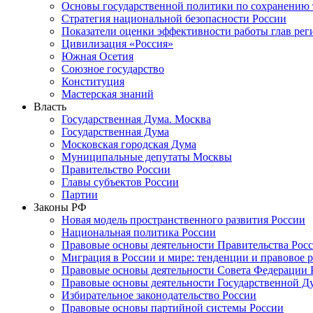
Основы государственной политики по сохранению
Стратегия национальной безопасности России
Показатели оценки эффективности работы глав рег
Цивилизация «Россия»
Южная Осетия
Союзное государство
Конституция
Мастерская знаний
Власть
Государственная Дума. Москва
Государственная Дума
Московская городская Дума
Муниципальные депутаты Москвы
Правительство России
Главы субъектов России
Партии
Законы РФ
Новая модель пространственного развития России
Национальная политика России
Правовые основы деятельности Правительства Рос
Миграция в России и мире: тенденции и правовое 
Правовые основы деятельности Совета Федерации 
Правовые основы деятельности Государственной Д
Избирательное законодательство России
Правовые основы партийной системы России