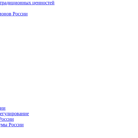
 традиционных ценностей
ионов России
сии
регулирование
России
умы России