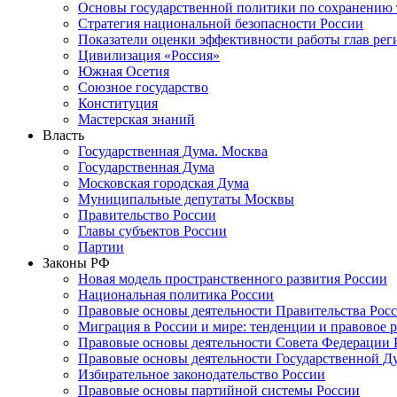
Основы государственной политики по сохранению
Стратегия национальной безопасности России
Показатели оценки эффективности работы глав рег
Цивилизация «Россия»
Южная Осетия
Союзное государство
Конституция
Мастерская знаний
Власть
Государственная Дума. Москва
Государственная Дума
Московская городская Дума
Муниципальные депутаты Москвы
Правительство России
Главы субъектов России
Партии
Законы РФ
Новая модель пространственного развития России
Национальная политика России
Правовые основы деятельности Правительства Рос
Миграция в России и мире: тенденции и правовое 
Правовые основы деятельности Совета Федерации 
Правовые основы деятельности Государственной Д
Избирательное законодательство России
Правовые основы партийной системы России