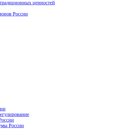
 традиционных ценностей
ионов России
сии
регулирование
России
умы России