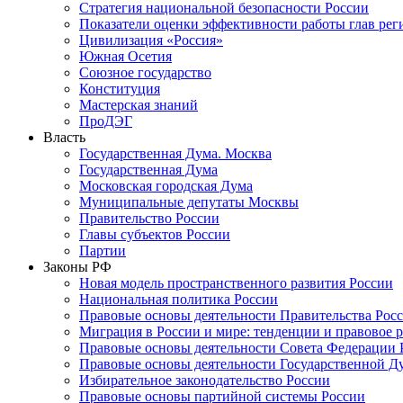
Стратегия национальной безопасности России
Показатели оценки эффективности работы глав рег
Цивилизация «Россия»
Южная Осетия
Союзное государство
Конституция
Мастерская знаний
ПроДЭГ
Власть
Государственная Дума. Москва
Государственная Дума
Московская городская Дума
Муниципальные депутаты Москвы
Правительство России
Главы субъектов России
Партии
Законы РФ
Новая модель пространственного развития России
Национальная политика России
Правовые основы деятельности Правительства Рос
Миграция в России и мире: тенденции и правовое 
Правовые основы деятельности Совета Федерации 
Правовые основы деятельности Государственной Д
Избирательное законодательство России
Правовые основы партийной системы России