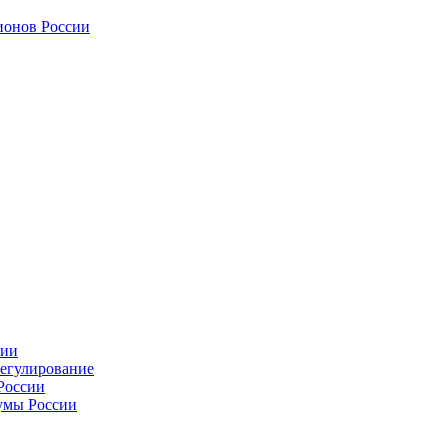
ионов России
сии
регулирование
России
умы России