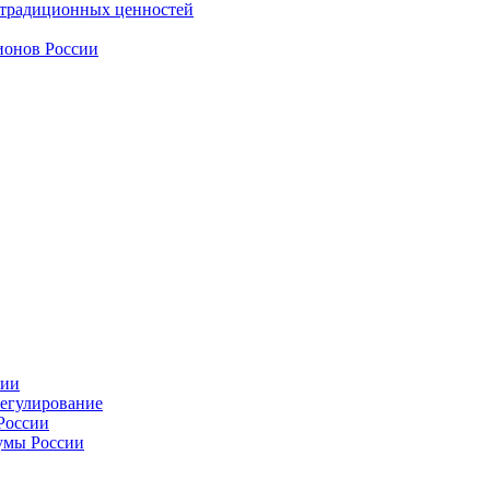
 традиционных ценностей
ионов России
сии
регулирование
России
умы России