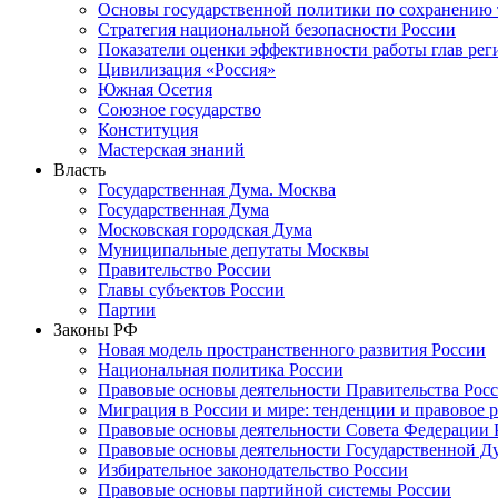
Основы государственной политики по сохранению
Стратегия национальной безопасности России
Показатели оценки эффективности работы глав рег
Цивилизация «Россия»
Южная Осетия
Союзное государство
Конституция
Мастерская знаний
Власть
Государственная Дума. Москва
Государственная Дума
Московская городская Дума
Муниципальные депутаты Москвы
Правительство России
Главы субъектов России
Партии
Законы РФ
Новая модель пространственного развития России
Национальная политика России
Правовые основы деятельности Правительства Рос
Миграция в России и мире: тенденции и правовое 
Правовые основы деятельности Совета Федерации 
Правовые основы деятельности Государственной Д
Избирательное законодательство России
Правовые основы партийной системы России