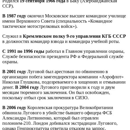
Родился
19 сентября 1966 года
в Баку (Азербайджанская
ССР).
В 1987 году
окончил Московское высшее командное училище
имени Верховного Совета (специальность «Командное
тактическое мотострелковых войск»).
Служил в
Кремлевском полку 9-го управления КГБ СССР
в должностях командир взвода и командира учебной роты.
С 1991 по 1996 годы
работал в Главном управлении охраны,
Службе безопасности президента РФ и Федеральной службе
охраны.
В 2001 году
Луговой был арестован по обвинению в
организации побега замгендиректора компании «Аэрофлот»
Николая Глушкова, подозреваемого в хищениях и отмывании
денег.
В 2004 году
Лугового приговорили к году и двум
месяцам тюремного заключения. Он был освобожден,
поскольку отбыл срок заключения в СИЗО.
В 2006 году
Королевская прокуратура Великобритании
обвинила Лугового в убийстве бывшего офицера ФСБ
Александра Литвиненко, который был отравлен
полонием-210. Лондон добивался экстрадиции Лугового,
однако Генпрокуратура ответила отказом на запрос.