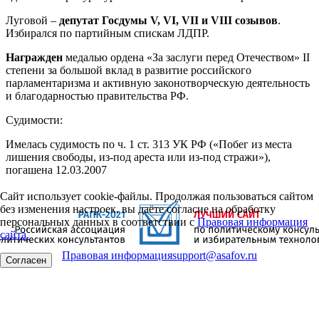
Луговой –
депутат Госдумы V, VI, VII и VIII созывов
.
Избирался по партийным спискам ЛДПР.
Награжден
медалью ордена «За заслуги перед Отечеством» II
степени за большой вклад в развитие российского
парламентаризма и активную законотворческую деятельность
и благодарностью правительства РФ.
Судимости:
Имелась судимость по ч. 1 ст. 313 УК РФ («Побег из места
лишения свободы, из-под ареста или из-под стражи»),
погашена 12.03.2007
Сайт использует cookie-файлы. Продолжая пользоваться сайтом
без изменения настроек, вы даёте согласие на обработку
персональных данных в соответствии с
Правовая информация
сайта.
Правовая информация
support@asafov.ru
Согласен