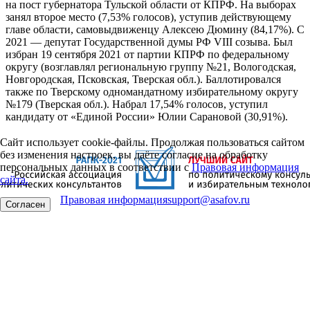
на пост губернатора Тульской области от КПРФ. На выборах
занял второе место (7,53% голосов), уступив действующему
главе области, самовыдвиженцу Алексею Дюмину (84,17%). С
2021 — депутат Государственной думы РФ VIII созыва. Был
избран 19 сентября 2021 от партии КПРФ по федеральному
округу (возглавлял региональную группу №21, Вологодская,
Новгородская, Псковская, Тверская обл.). Баллотировался
также по Тверскому одномандатному избирательному округу
№179 (Тверская обл.). Набрал 17,54% голосов, уступил
кандидату от «Единой России» Юлии Сарановой (30,91%).
Сайт использует cookie-файлы. Продолжая пользоваться сайтом
без изменения настроек, вы даёте согласие на обработку
персональных данных в соответствии с
Правовая информация
сайта.
Правовая информация
support@asafov.ru
Согласен