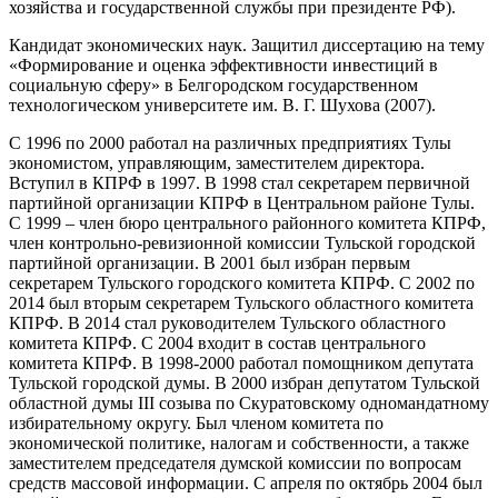
хозяйства и государственной службы при президенте РФ).
Кандидат экономических наук. Защитил диссертацию на тему
«Формирование и оценка эффективности инвестиций в
социальную сферу» в Белгородском государственном
технологическом университете им. В. Г. Шухова (2007).
С 1996 по 2000 работал на различных предприятиях Тулы
экономистом, управляющим, заместителем директора.
Вступил в КПРФ в 1997. В 1998 стал секретарем первичной
партийной организации КПРФ в Центральном районе Тулы.
С 1999 – член бюро центрального районного комитета КПРФ,
член контрольно-ревизионной комиссии Тульской городской
партийной организации. В 2001 был избран первым
секретарем Тульского городского комитета КПРФ. С 2002 по
2014 был вторым секретарем Тульского областного комитета
КПРФ. В 2014 стал руководителем Тульского областного
комитета КПРФ. С 2004 входит в состав центрального
комитета КПРФ. В 1998-2000 работал помощником депутата
Тульской городской думы. В 2000 избран депутатом Тульской
областной думы III созыва по Скуратовскому одномандатному
избирательному округу. Был членом комитета по
экономической политике, налогам и собственности, а также
заместителем председателя думской комиссии по вопросам
средств массовой информации. С апреля по октябрь 2004 был