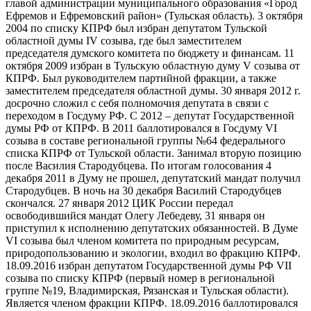
главой администрации муниципального образования «Город
Ефремов и Ефремовский район» (Тульская область). 3 октября
2004 по списку КПРФ был избран депутатом Тульской
областной думы IV созыва, где был заместителем
председателя думского комитета по бюджету и финансам. 11
октября 2009 избран в Тульскую областную думу V созыва от
КПРФ. Был руководителем партийной фракции, а также
заместителем председателя областной думы. 30 января 2012 г.
досрочно сложил с себя полномочия депутата в связи с
переходом в Госдуму РФ. С 2012 – депутат Государственной
думы РФ от КПРФ. В 2011 баллотировался в Госдуму VI
созыва в составе региональной группы №64 федерального
списка КПРФ от Тульской области. Занимал вторую позицию
после Василия Стародубцева. По итогам голосования 4
декабря 2011 в Думу не прошел, депутатский мандат получил
Стародубцев. В ночь на 30 декабря Василий Стародубцев
скончался. 27 января 2012 ЦИК России передал
освободившийся мандат Олегу Лебедеву, 31 января он
приступил к исполнению депутатских обязанностей. В Думе
VI созыва был членом комитета по природным ресурсам,
природопользованию и экологии, входил во фракцию КПРФ.
18.09.2016 избран депутатом Государственной думы РФ VII
созыва по списку КПРФ (первый номер в региональной
группе №19, Владимирская, Рязанская и Тульская области).
Является членом фракции КПРФ. 18.09.2016 баллотировался