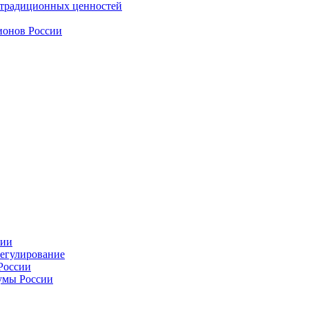
 традиционных ценностей
ионов России
сии
регулирование
России
умы России