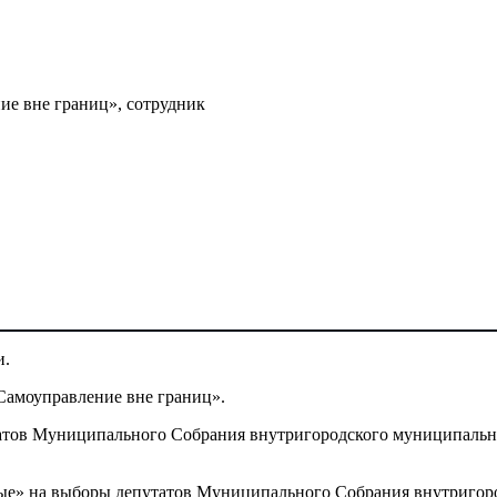
ие вне границ», сотрудник
и.
Самоуправление вне границ».
татов Муниципального Собрания внутригородского муниципальн
ёные» на выборы депутатов Муниципального Собрания внутриго