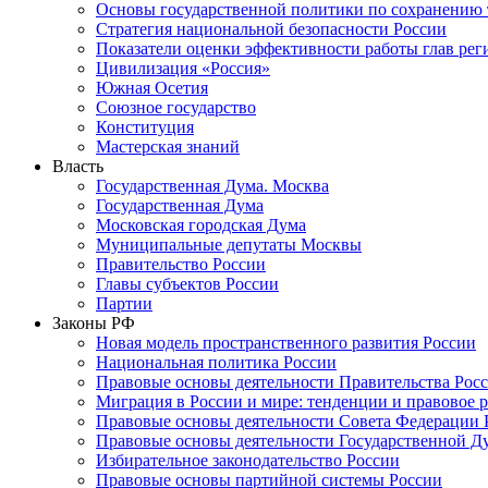
Основы государственной политики по сохранению
Стратегия национальной безопасности России
Показатели оценки эффективности работы глав рег
Цивилизация «Россия»
Южная Осетия
Союзное государство
Конституция
Мастерская знаний
Власть
Государственная Дума. Москва
Государственная Дума
Московская городская Дума
Муниципальные депутаты Москвы
Правительство России
Главы субъектов России
Партии
Законы РФ
Новая модель пространственного развития России
Национальная политика России
Правовые основы деятельности Правительства Рос
Миграция в России и мире: тенденции и правовое 
Правовые основы деятельности Совета Федерации 
Правовые основы деятельности Государственной Д
Избирательное законодательство России
Правовые основы партийной системы России