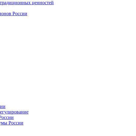
 традиционных ценностей
ионов России
сии
регулирование
России
умы России