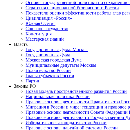
Основы государственной политики по сохранению
Стратегия национальной безопасности России
Показатели оценки эффективности работы глав рег
Цивилизация «Россия»
Южная Осетия
Союзное государство
Конституция
Мастерская знаний
Власть
Государственная Дума. Москва
Государственная Дума
Московская городская Дума
Муниципальные депутаты Москвы
Правительство России
Главы субъектов России
Партии
Законы РФ
Новая модель пространственного развития России
Национальная политика России
Правовые основы деятельности Правительства Рос
Миграция в России и мире: тенденции и правовое 
Правовые основы деятельности Совета Федерации 
Правовые основы деятельности Государственной Д
Избирательное законодательство России
Правовые основы партийной системы России