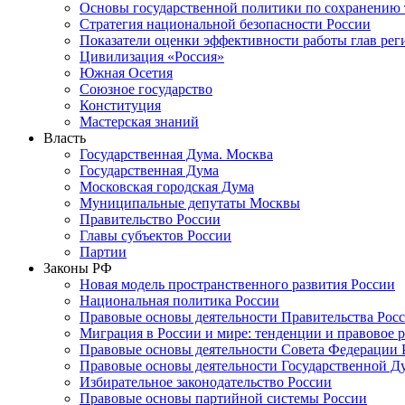
Основы государственной политики по сохранению
Стратегия национальной безопасности России
Показатели оценки эффективности работы глав рег
Цивилизация «Россия»
Южная Осетия
Союзное государство
Конституция
Мастерская знаний
Власть
Государственная Дума. Москва
Государственная Дума
Московская городская Дума
Муниципальные депутаты Москвы
Правительство России
Главы субъектов России
Партии
Законы РФ
Новая модель пространственного развития России
Национальная политика России
Правовые основы деятельности Правительства Рос
Миграция в России и мире: тенденции и правовое 
Правовые основы деятельности Совета Федерации 
Правовые основы деятельности Государственной Д
Избирательное законодательство России
Правовые основы партийной системы России