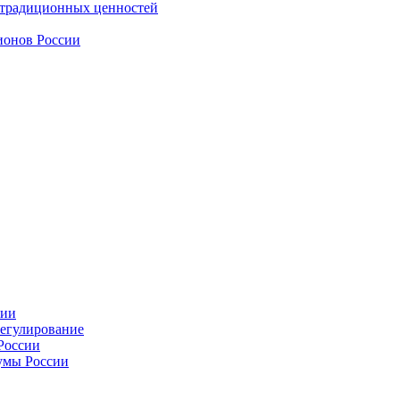
 традиционных ценностей
ионов России
сии
регулирование
России
умы России