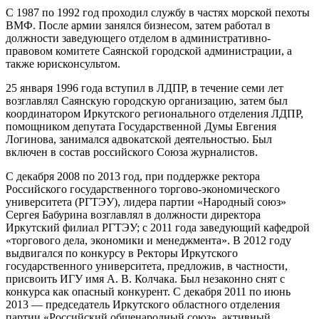
С 1987 по 1992 год проходил службу в частях морской пехоты
ВМФ. После армии занялся бизнесом, затем работал в
должности заведующего отделом в административно-
правовом комитете Саянской городской администрации, а
также юрисконсультом.
25 января 1996 года вступил в ЛДПР, в течение семи лет
возглавлял Саянскую городскую организацию, затем был
координатором Иркутского регионального отделения ЛДПР,
помощником депутата Государственной Думы Евгения
Логинова, занимался адвокатской деятельностью. Был
включен в состав российского Союза журналистов.
С декабря 2008 по 2013 год, при поддержке ректора
Российского государственного торгово-экономического
университета (РГТЭУ), лидера партии «Народный союз»
Сергея Бабурина возглавлял в должности директора
Иркутский филиал РГТЭУ; с 2011 года заведующий кафедрой
«торгового дела, экономики и менеджмента». В 2012 году
выдвигался по конкурсу в Ректоры Иркутского
государственного университета, предложив, в частности,
присвоить ИГУ имя А. В. Колчака. Был незаконно снят с
конкурса как опасный конкурент. С декабря 2011 по июнь
2013 — председатель Иркутского областного отделения
партии «Российский общенародный союз». активный