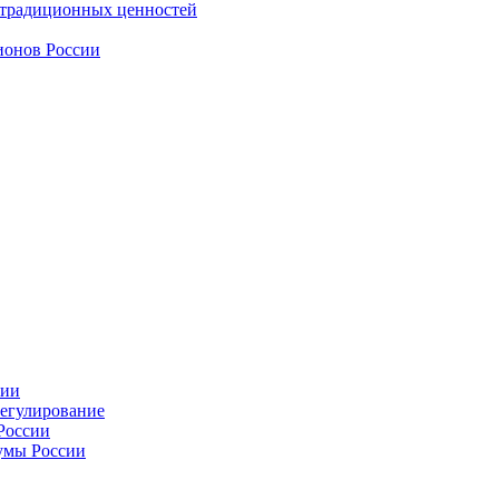
 традиционных ценностей
ионов России
сии
регулирование
России
умы России