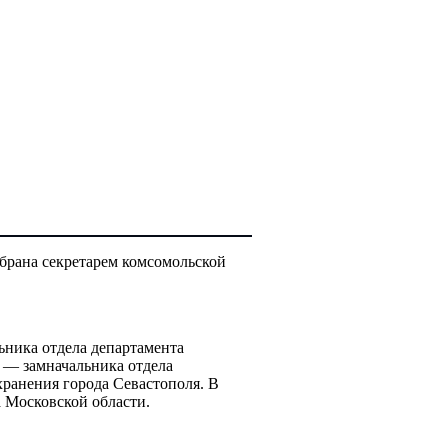
збрана секретарем комсомольской
ьника отдела департамента
д — замначальника отдела
ранения города Севастополя. В
а Московской области.