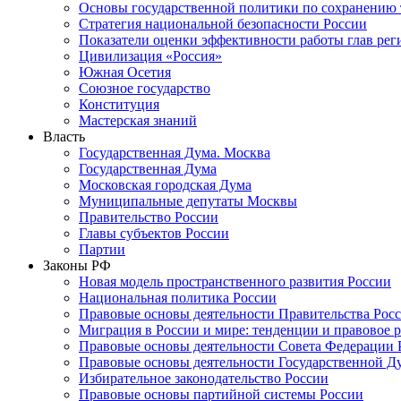
Основы государственной политики по сохранению
Стратегия национальной безопасности России
Показатели оценки эффективности работы глав рег
Цивилизация «Россия»
Южная Осетия
Союзное государство
Конституция
Мастерская знаний
Власть
Государственная Дума. Москва
Государственная Дума
Московская городская Дума
Муниципальные депутаты Москвы
Правительство России
Главы субъектов России
Партии
Законы РФ
Новая модель пространственного развития России
Национальная политика России
Правовые основы деятельности Правительства Рос
Миграция в России и мире: тенденции и правовое 
Правовые основы деятельности Совета Федерации 
Правовые основы деятельности Государственной Д
Избирательное законодательство России
Правовые основы партийной системы России