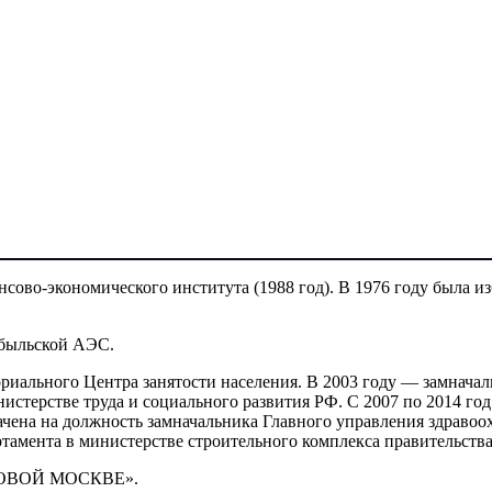
сово-экономического института (1988 год). В 1976 году была и
обыльской АЭС.
риального Центра занятости населения. В 2003 году — замначал
нистерстве труда и социального развития РФ. С 2007 по 2014 го
ена на должность замначальника Главного управления здравоох
ртамента в министерстве строительного комплекса правительств
 НОВОЙ МОСКВЕ».