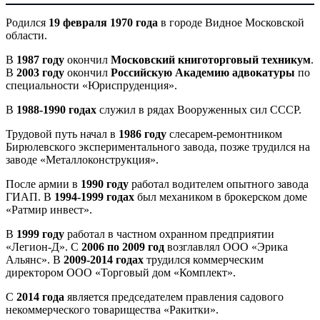
Родился
19 февраля 1970 года
в городе Видное Московской
области.
В
1987 году
окончил
Московский книготорговый техникум
.
В
2003 году
окончил
Российскую Академию адвокатуры
по
специальности «Юриспруденция».
В
1988-1990 годах
служил в рядах Вооруженных сил СССР.
Трудовой путь начал в
1986 году
слесарем-ремонтником
Бирюлевского экспериментального завода, позже трудился на
заводе «Металлоконструкция».
После армии в
1990 году
работал водителем опытного завода
ГИАП. В
1994-1999 годах
был механиком в брокерском доме
«Ратмир инвест».
В
1999 году
работал в частном охранном предприятии
«Легион-Д». С
2006 по 2009 год
возглавлял ООО «Эрика
Альянс». В
2009-2014 годах
трудился коммерческим
директором ООО «Торговый дом «Комплект».
С
2014 года
является председателем правления садового
некоммерческого товарищества «Ракитки».