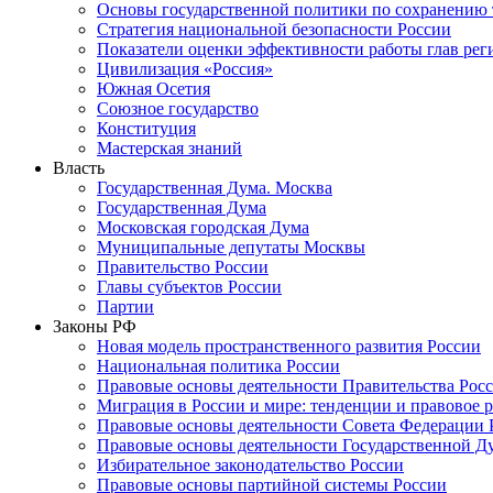
Основы государственной политики по сохранению
Стратегия национальной безопасности России
Показатели оценки эффективности работы глав рег
Цивилизация «Россия»
Южная Осетия
Союзное государство
Конституция
Мастерская знаний
Власть
Государственная Дума. Москва
Государственная Дума
Московская городская Дума
Муниципальные депутаты Москвы
Правительство России
Главы субъектов России
Партии
Законы РФ
Новая модель пространственного развития России
Национальная политика России
Правовые основы деятельности Правительства Рос
Миграция в России и мире: тенденции и правовое 
Правовые основы деятельности Совета Федерации 
Правовые основы деятельности Государственной Д
Избирательное законодательство России
Правовые основы партийной системы России