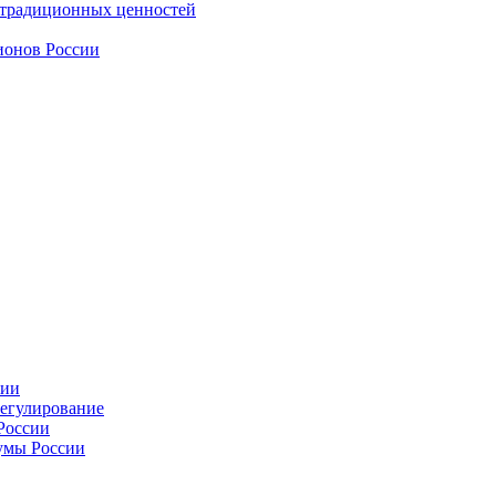
 традиционных ценностей
ионов России
сии
регулирование
России
умы России