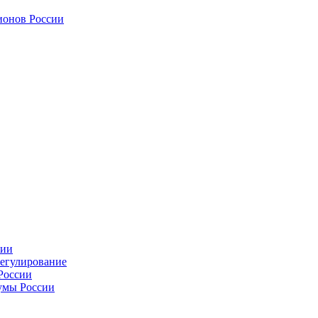
ионов России
сии
регулирование
России
умы России