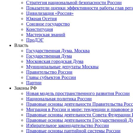
Стратегия национальной безопасности России
Показатели оценки эффективности работы глав рег
Цивилизация «Россия»
Южная Осетия
Союзное государство
Конституция
Мастерская знаний
ПроДЭГ
Власть
Государственная Дума. Москва
Государственная Дума
Московская городская Дума
Муниципальные депутаты Москвы
Правительство России
Главы субъектов России
Партии
Законы РФ
Новая модель пространственного развития России
Национальная политика России
Правовые основы деятельности Правительства Рос
Миграция в России и мире: тенденции и правовое 
Правовые основы деятельности Совета Федерации 
Правовые основы деятельности Государственной Д
Избирательное законодательство России
Правовые основы партийной системы России