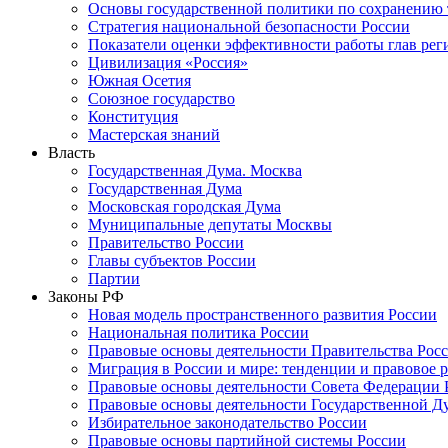
Основы государственной политики по сохранению
Стратегия национальной безопасности России
Показатели оценки эффективности работы глав рег
Цивилизация «Россия»
Южная Осетия
Союзное государство
Конституция
Мастерская знаний
Власть
Государственная Дума. Москва
Государственная Дума
Московская городская Дума
Муниципальные депутаты Москвы
Правительство России
Главы субъектов России
Партии
Законы РФ
Новая модель пространственного развития России
Национальная политика России
Правовые основы деятельности Правительства Рос
Миграция в России и мире: тенденции и правовое 
Правовые основы деятельности Совета Федерации 
Правовые основы деятельности Государственной Д
Избирательное законодательство России
Правовые основы партийной системы России