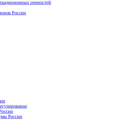
 традиционных ценностей
ионов России
сии
регулирование
России
умы России