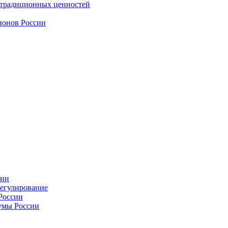
 традиционных ценностей
ионов России
сии
регулирование
России
умы России