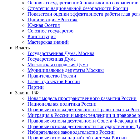
Основы государственной политики по сохранению
Стратегия национальной безопасности России
Показатели оценки эффективности работы глав рег
Цивилизация «Россия»
Южная Осетия
Союзное государство
Конституция
Мастерская знаний
Власть
Государственная Дума. Москва
Государственная Дума
Московская городская Дума
Муниципальные депутаты Москвы
Правительство России
Главы субъектов России
Партии
Законы РФ
Новая модель пространственного развития России
Национальная политика России
Правовые основы деятельности Правительства Рос
Миграция в России и мире: тенденции и правовое 
Правовые основы деятельности Совета Федерации 
Правовые основы деятельности Государственной Д
Избирательное законодательство России
Правовые основы партийной системы России