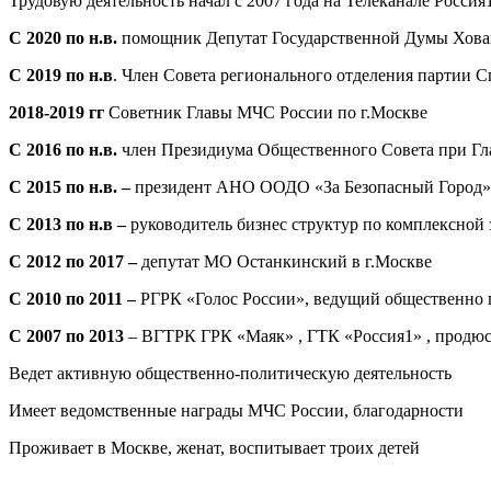
Трудовую деятельность начал с 2007 года на Телеканале Росси
С 2020 по н.в.
помощник Депутат Государственной Думы Хован
С 2019 по н.в
. Член Совета регионального отделения партии С
2018-2019 гг
Советник Главы МЧС России по г.Москве
С 2016 по н.в.
член Президиума Общественного Совета при Гл
С 2015 по н.в. –
президент АНО ООДО «За Безопасный Город» , 
С 2013 по н.в –
руководитель бизнес структур по комплексной
С 2012 по 2017 –
депутат МО Останкинский в г.Москве
С 2010 по 2011 –
РГРК «Голос России», ведущий общественно 
С 2007 по 2013
– ВГТРК ГРК «Маяк» , ГТК «Россия1» , продюс
Ведет активную общественно-политическую деятельность
Имеет ведомственные награды МЧС России, благодарности
Проживает в Москве, женат, воспитывает троих детей