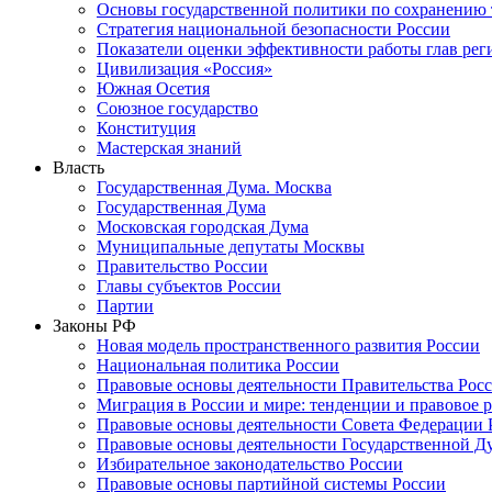
Основы государственной политики по сохранению
Стратегия национальной безопасности России
Показатели оценки эффективности работы глав рег
Цивилизация «Россия»
Южная Осетия
Союзное государство
Конституция
Мастерская знаний
Власть
Государственная Дума. Москва
Государственная Дума
Московская городская Дума
Муниципальные депутаты Москвы
Правительство России
Главы субъектов России
Партии
Законы РФ
Новая модель пространственного развития России
Национальная политика России
Правовые основы деятельности Правительства Рос
Миграция в России и мире: тенденции и правовое 
Правовые основы деятельности Совета Федерации 
Правовые основы деятельности Государственной Д
Избирательное законодательство России
Правовые основы партийной системы России