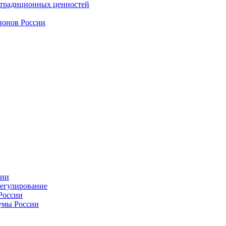
 традиционных ценностей
ионов России
сии
регулирование
России
умы России