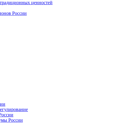
 традиционных ценностей
ионов России
сии
регулирование
России
умы России