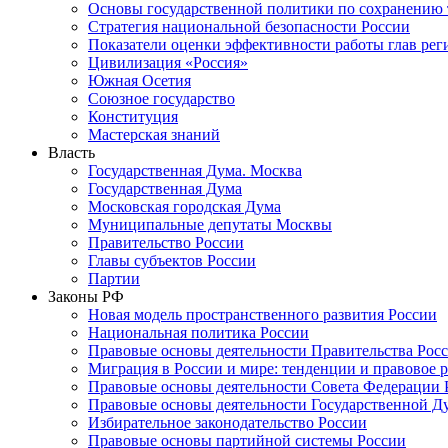
Основы государственной политики по сохранению
Стратегия национальной безопасности России
Показатели оценки эффективности работы глав рег
Цивилизация «Россия»
Южная Осетия
Союзное государство
Конституция
Мастерская знаний
Власть
Государственная Дума. Москва
Государственная Дума
Московская городская Дума
Муниципальные депутаты Москвы
Правительство России
Главы субъектов России
Партии
Законы РФ
Новая модель пространственного развития России
Национальная политика России
Правовые основы деятельности Правительства Рос
Миграция в России и мире: тенденции и правовое 
Правовые основы деятельности Совета Федерации 
Правовые основы деятельности Государственной Д
Избирательное законодательство России
Правовые основы партийной системы России