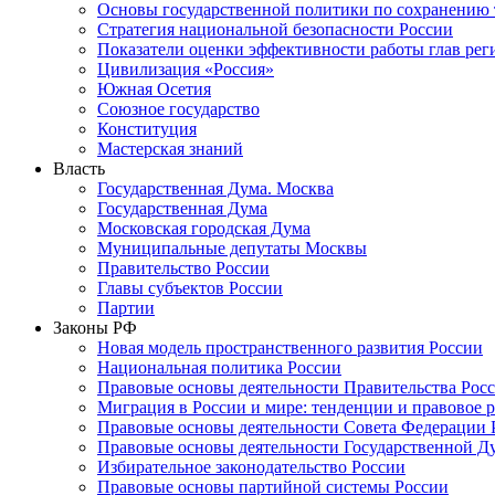
Основы государственной политики по сохранению
Стратегия национальной безопасности России
Показатели оценки эффективности работы глав рег
Цивилизация «Россия»
Южная Осетия
Союзное государство
Конституция
Мастерская знаний
Власть
Государственная Дума. Москва
Государственная Дума
Московская городская Дума
Муниципальные депутаты Москвы
Правительство России
Главы субъектов России
Партии
Законы РФ
Новая модель пространственного развития России
Национальная политика России
Правовые основы деятельности Правительства Рос
Миграция в России и мире: тенденции и правовое 
Правовые основы деятельности Совета Федерации 
Правовые основы деятельности Государственной Д
Избирательное законодательство России
Правовые основы партийной системы России