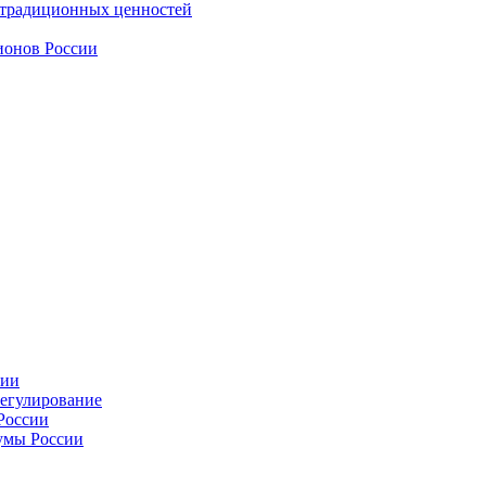
 традиционных ценностей
ионов России
сии
регулирование
России
умы России