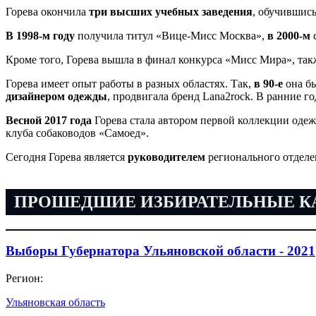
Горева окончила
три высших учебных заведения
, обучившись
В 1998-м году
получила титул «Вице-Мисс Москва»,
в 2000-м
с
Кроме того, Горева вышла в финал конкурса «Мисс Мира», так
Горева имеет опыт работы в разных областях. Так,
в 90-е
она бы
дизайнером одежды
, продвигала бренд Lana2rock. В ранние г
Весной 2017 года
Горева стала автором первой коллекции одеж
клуба собаководов «Самоед».
Сегодня Горева является
руководителем
регионального отделе
ПРОШЕДШИЕ ИЗБИРАТЕЛЬНЫЕ 
Выборы Губернатора Ульяновской области - 2021
Регион:
Ульяновская область