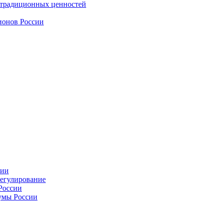
 традиционных ценностей
ионов России
сии
регулирование
России
умы России