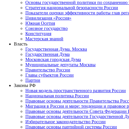
Основы государственной политики по сохранению
Стратегия национальной безопасности России
Показатели оценки эффективности работы глав рег
Цивилизация «Россия»
Южная Осетия
Союзное государство
Конституция
Мастерская знаний
Власть
Государственная Дума. Москва
Государственная Дума
Московская городская Дума
Муниципальные депутаты Москвы
Правительство России
Главы субъектов России
Партии
Законы РФ
Новая модель пространственного развития России
Национальная политика России
Правовые основы деятельности Правительства Рос
Миграция в России и мире: тенденции и правовое 
Правовые основы деятельности Совета Федерации 
Правовые основы деятельности Государственной Д
Избирательное законодательство России
Правовые основы партийной системы России