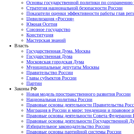
Основы государственной политики по сохранению
Стратегия национальной безопасности России
Показатели оценки эффективности работы глав рег
Цивилизация «Россия»
Южная Осетия
Союзное государство
Конституция
Мастерская знаний
Власть
Государственная Дума. Москва
Государственная Дума
Московская городская Дума
Муниципальные депутаты Москвы
Правительство России
Главы субъектов России
Партии
Законы РФ
Новая модель пространственного развития России
Национальная политика России
Правовые основы деятельности Правительства Рос
Миграция в России и мире: тенденции и правовое 
Правовые основы деятельности Совета Федерации 
Правовые основы деятельности Государственной Д
Избирательное законодательство России
Правовые основы партийной системы России