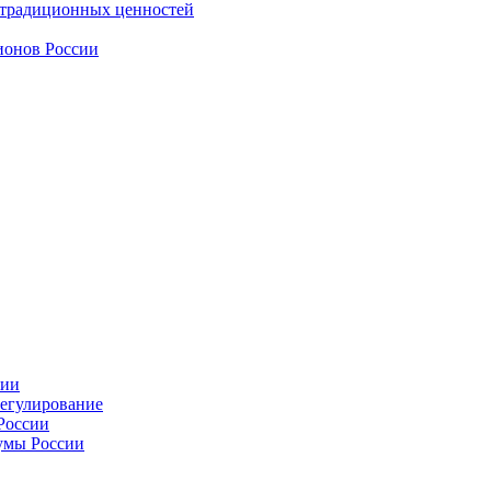
 традиционных ценностей
ионов России
сии
регулирование
России
умы России