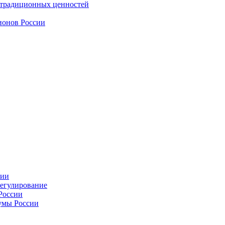
 традиционных ценностей
ионов России
сии
регулирование
России
умы России