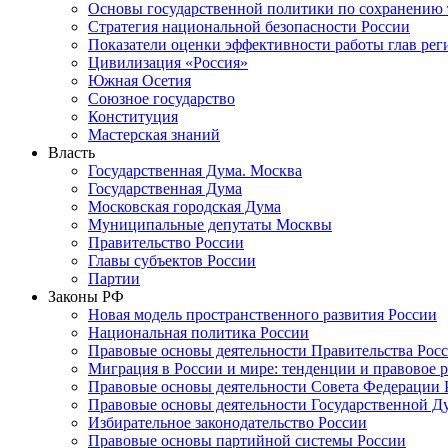
Основы государственной политики по сохранению
Стратегия национальной безопасности России
Показатели оценки эффективности работы глав рег
Цивилизация «Россия»
Южная Осетия
Союзное государство
Конституция
Мастерская знаний
Власть
Государственная Дума. Москва
Государственная Дума
Московская городская Дума
Муниципальные депутаты Москвы
Правительство России
Главы субъектов России
Партии
Законы РФ
Новая модель пространственного развития России
Национальная политика России
Правовые основы деятельности Правительства Рос
Миграция в России и мире: тенденции и правовое 
Правовые основы деятельности Совета Федерации 
Правовые основы деятельности Государственной Д
Избирательное законодательство России
Правовые основы партийной системы России