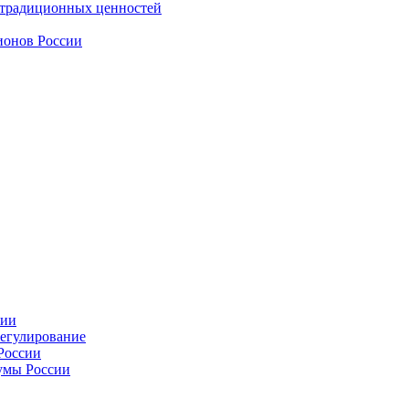
 традиционных ценностей
ионов России
сии
регулирование
России
умы России