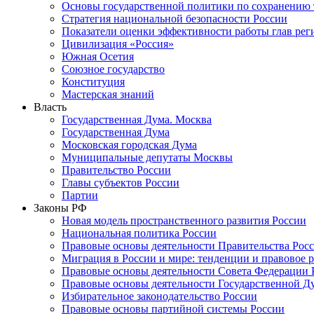
Основы государственной политики по сохранению
Стратегия национальной безопасности России
Показатели оценки эффективности работы глав рег
Цивилизация «Россия»
Южная Осетия
Союзное государство
Конституция
Мастерская знаний
Власть
Государственная Дума. Москва
Государственная Дума
Московская городская Дума
Муниципальные депутаты Москвы
Правительство России
Главы субъектов России
Партии
Законы РФ
Новая модель пространственного развития России
Национальная политика России
Правовые основы деятельности Правительства Рос
Миграция в России и мире: тенденции и правовое 
Правовые основы деятельности Совета Федерации 
Правовые основы деятельности Государственной Д
Избирательное законодательство России
Правовые основы партийной системы России