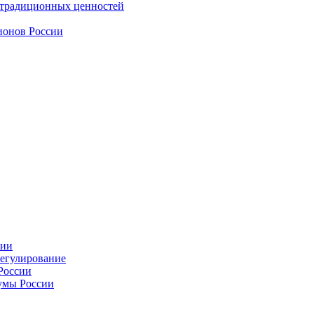
 традиционных ценностей
ионов России
сии
регулирование
России
умы России