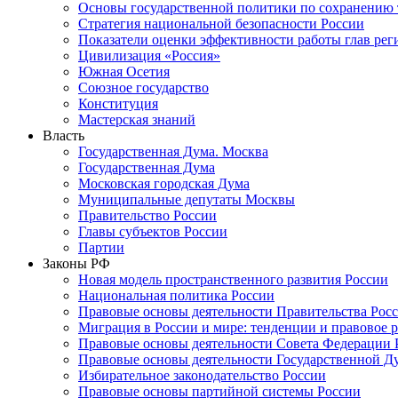
Основы государственной политики по сохранению
Стратегия национальной безопасности России
Показатели оценки эффективности работы глав рег
Цивилизация «Россия»
Южная Осетия
Союзное государство
Конституция
Мастерская знаний
Власть
Государственная Дума. Москва
Государственная Дума
Московская городская Дума
Муниципальные депутаты Москвы
Правительство России
Главы субъектов России
Партии
Законы РФ
Новая модель пространственного развития России
Национальная политика России
Правовые основы деятельности Правительства Рос
Миграция в России и мире: тенденции и правовое 
Правовые основы деятельности Совета Федерации 
Правовые основы деятельности Государственной Д
Избирательное законодательство России
Правовые основы партийной системы России