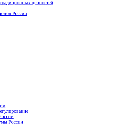
 традиционных ценностей
ионов России
сии
регулирование
России
умы России