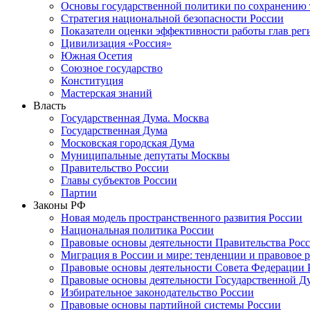
Основы государственной политики по сохранению
Стратегия национальной безопасности России
Показатели оценки эффективности работы глав рег
Цивилизация «Россия»
Южная Осетия
Союзное государство
Конституция
Мастерская знаний
Власть
Государственная Дума. Москва
Государственная Дума
Московская городская Дума
Муниципальные депутаты Москвы
Правительство России
Главы субъектов России
Партии
Законы РФ
Новая модель пространственного развития России
Национальная политика России
Правовые основы деятельности Правительства Рос
Миграция в России и мире: тенденции и правовое 
Правовые основы деятельности Совета Федерации 
Правовые основы деятельности Государственной Д
Избирательное законодательство России
Правовые основы партийной системы России