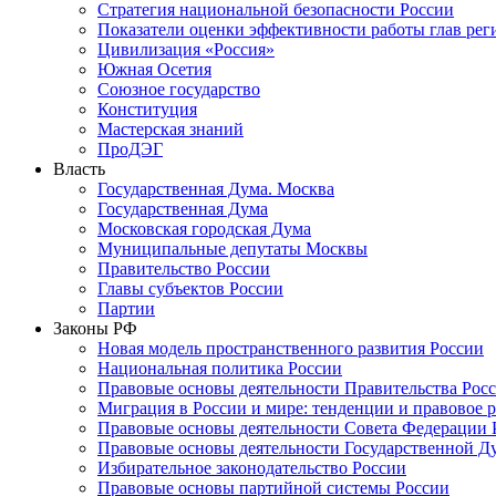
Стратегия национальной безопасности России
Показатели оценки эффективности работы глав рег
Цивилизация «Россия»
Южная Осетия
Союзное государство
Конституция
Мастерская знаний
ПроДЭГ
Власть
Государственная Дума. Москва
Государственная Дума
Московская городская Дума
Муниципальные депутаты Москвы
Правительство России
Главы субъектов России
Партии
Законы РФ
Новая модель пространственного развития России
Национальная политика России
Правовые основы деятельности Правительства Рос
Миграция в России и мире: тенденции и правовое 
Правовые основы деятельности Совета Федерации 
Правовые основы деятельности Государственной Д
Избирательное законодательство России
Правовые основы партийной системы России