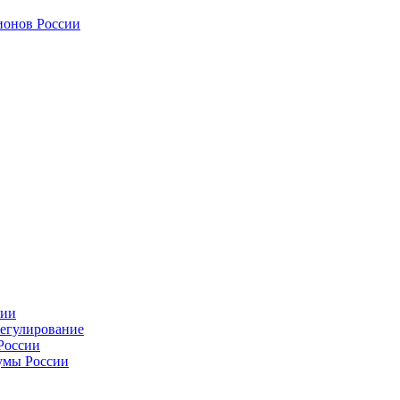
ионов России
сии
регулирование
России
умы России